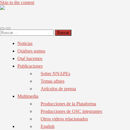
Skip to the content
NNAPEs
Toggle
Toggle
Buscar:
mobile
search
menu
field
Noticias
Quiénes somos
Qué hacemos
Publicaciones
Sobre NNAPEs
Temas afines
Artículos de prensa
Multimedia
Producciones de la Plataforma
Producciones de OSC integrantes
Otros videos relacionados
English