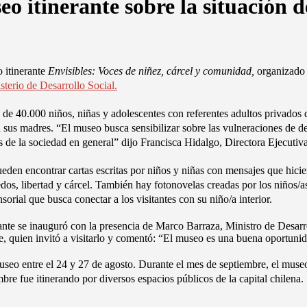
 itinerante sobre la situación
o itinerante
Envisibles: Voces de niñez, cárcel y comunidad,
organizado
sterio de Desarrollo Social.
de 40.000 niños, niñas y adolescentes con referentes adultos privados 
 a sus madres. “El museo busca sensibilizar sobre las vulneraciones de d
jos de la sociedad en general” dijo Francisca Hidalgo, Directora Ejecuti
eden encontrar cartas escritas por niños y niñas con mensajes que hicier
dos, libertad y cárcel. También hay fotonovelas creadas por los niños/as
sorial que busca conectar a los visitantes con su niño/a interior.
ante se inauguró con la presencia de Marco Barraza, Ministro de Desarro
, quien invitó a visitarlo y comentó: “El museo es una buena oportuni
Museo entre el 24 y 27 de agosto. Durante el mes de septiembre, el mus
bre fue itinerando por diversos espacios públicos de la capital chilena.