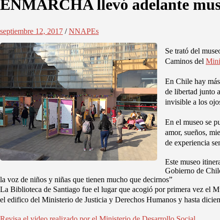
ENMARCHA llevó adelante museo
septiembre 12, 2017
/
NNAPEs
Se trató del muse
Caminos del
Mini
En Chile hay más 
de libertad junto
invisible a los o
En el museo se pu
amor, sueños, mie
de experiencia sen
Este museo itiner
Gobierno de Chile
la voz de niños y niñas que tienen mucho que decirnos”
La Biblioteca de Santiago fue el lugar que acogió por primera vez el 
el edifico del Ministerio de Justicia y Derechos Humanos y hasta diciem
Revisa el video realizado por el Ministerio de Desarrollo Social