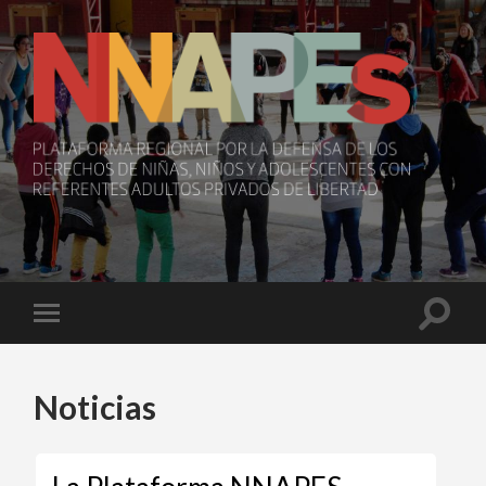
NNAPEs
Toggle
Toggle
search
mobile
field
menu
Noticias