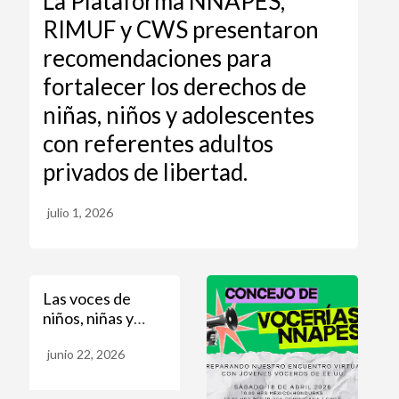
La Plataforma NNAPES,
RIMUF y CWS presentaron
recomendaciones para
fortalecer los derechos de
niñas, niños y adolescentes
con referentes adultos
privados de libertad.
julio 1, 2026
Las voces de
niños, niñas y
adolescentes de
junio 22, 2026
la Plataforma
NNAPES llegaron
a Naciones