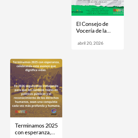
Unidas
El Consejo de
Vocería de la
Plataforma
abril 20, 2026
NNAPES se
reunió para
preparar próximo
encuentro
internacional.
Terminamos 2025
con esperanza,