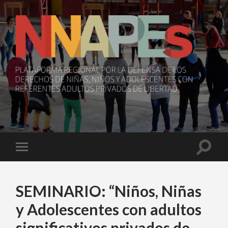
NNAPEs
Toggle
Toggle
search
mobile
field
menu
SEMINARIO: “Niños, Niñas
y Adolescentes con adultos
significativos privados de