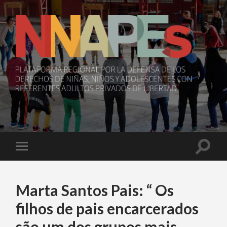
NNAPEs
Toggle
Toggle
search
mobile
field
menu
Marta Santos Pais: “ Os
filhos de pais encarcerados
são um dos grupos mais