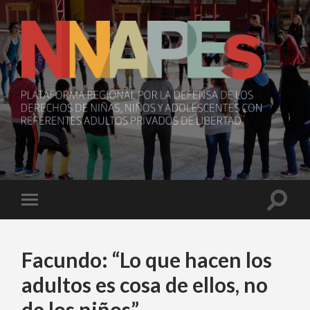
NNAPEs
Toggle
Toggle
search
mobile
field
menu
Facundo: “Lo que hacen los
adultos es cosa de ellos, no
de los niños”