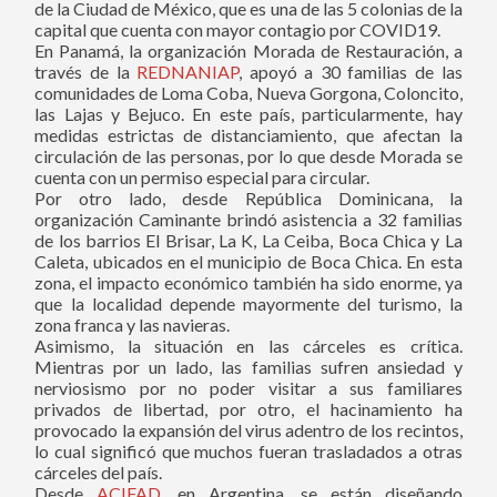
de la Ciudad de México, que es una de las 5 colonias de la
capital que cuenta con mayor contagio por COVID19.
En Panamá, la organización Morada de Restauración, a
través de la
REDNANIAP
, apoyó a 30 familias de las
comunidades de Loma Coba, Nueva Gorgona, Coloncito,
las Lajas y Bejuco. En este país, particularmente, hay
medidas estrictas de distanciamiento, que afectan la
circulación de las personas, por lo que desde Morada se
cuenta con un permiso especial para circular.
Por otro lado, desde República Dominicana, la
organización Caminante brindó asistencia a 32 familias
de los barrios El Brisar, La K, La Ceiba, Boca Chica y La
Caleta, ubicados en el municipio de Boca Chica. En esta
zona, el impacto económico también ha sido enorme, ya
que la localidad depende mayormente del turismo, la
zona franca y las navieras.
Asimismo, la situación en las cárceles es crítica.
Mientras por un lado, las familias sufren ansiedad y
nerviosismo por no poder visitar a sus familiares
privados de libertad, por otro, el hacinamiento ha
provocado la expansión del virus adentro de los recintos,
lo cual significó que muchos fueran trasladados a otras
cárceles del país.
Desde
ACIFAD
, en Argentina, se están diseñando