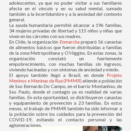
adolescentes, ya que no poder visitar a sus familiares
afecta en el vínculo y en su salud mental, sumado
también a la incertidumbre y a la ansiedad del contexto
general.
La ayuda humanitaria permitió alcanzar a 196 familias,
34 mujeres privadas de libertad y 115 niños y niñas que
viven en las cárceles con sus madres.
En Chile, la organización
Enmarcha
preparó 56 canastas
de alimentos básicos que fueron distribuidas a familias
de la zona Metropolitana y O’Higgins. En estas zonas, la
organización constató un fuertemente
empobrecimiento, con muchas familias sin ingresos,
viviendo hacinadas y con síntomas de ansiedad y miedo.
El apoyo también llegó a Brasil, en donde
Projeto
Meninos e Meninas da Rua (PMMR)
atiende a población
de S
o Bernardo Do Campo, en el barrio Montanh
o, de
ã
ã
S
o Paulo, donde el contagio ya es realidad de varias
ã
familias. En esta oportunidad, se distribuyeron canastas
y equipamiento de prevención a 23 familias. En estos
meses, el trabajo de PMMR también ha sido informar a
la población sobre los cuidados para la prevención del
COVID-19, evitando el contacto personal y las
aglomeraciones.