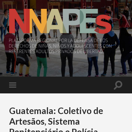
NNAPEs
Toggle
Toggle
search
mobile
field
menu
Guatemala: Coletivo de
Artesãos, Sistema
Penitenciário e Polícia