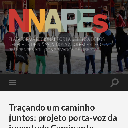
NNAPEs
Toggle
Toggle
search
mobile
field
menu
Traçando um caminho
juntos: projeto porta-voz da
juventude Caminante