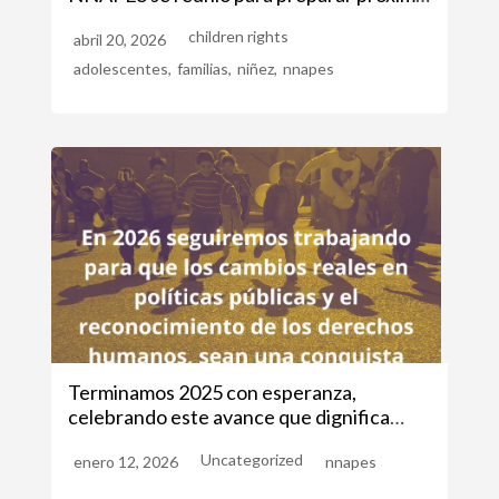
encuentro internacional.
children rights
abril 20, 2026
adolescentes
,
familias
,
niñez
,
nnapes
Terminamos 2025 con esperanza,
celebrando este avance que dignifica
vidas (CIDH: Resolución n°2|2025)
Uncategorized
enero 12, 2026
nnapes