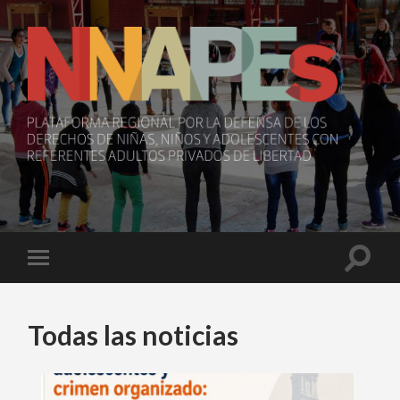
NNAPEs
Toggle
Toggle
search
mobile
field
menu
Todas las noticias