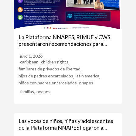
La Plataforma NNAPES, RIMUF y CWS
presentaron recomendaciones para
fortalecer los derechos de niñas, niños y
julio 1, 2026
adolescentes con referentes adultos
caribbean
children rights
,
,
privados de libertad.
familiares de privados de libertad
,
hijos de padres encarcelados
latin america
,
,
niños con padres encarcelados
nnapes
,
familias
,
nnapes
Las voces de niños, niñas y adolescentes
de la Plataforma NNAPES llegaron a
Naciones Unidas